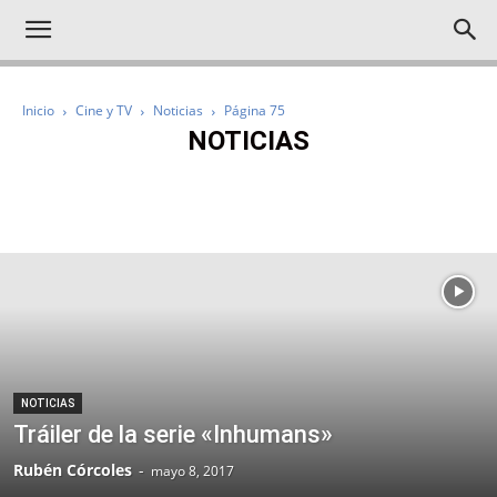
Inicio
Cine y TV
Noticias
Página 75
NOTICIAS
IMPRESCINDIBLES
NOTICIAS
CRÍTICAS
REPORTAJES
NOTICIAS
Tráiler de la serie «Inhumans»
Rubén Córcoles
-
mayo 8, 2017