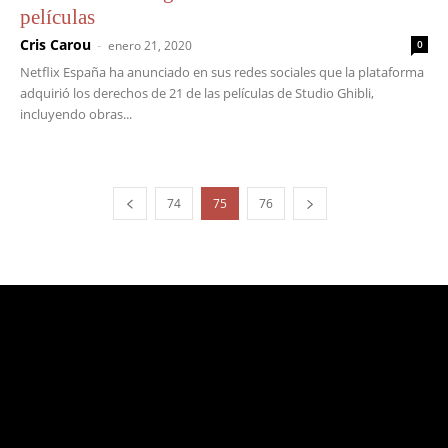
películas
Cris Carou
-
enero 21, 2020
0
Netflix España ha anunciado en sus redes sociales que la plataforma
adquirió los derechos de 21 de las películas de Studio Ghibli,
incluyendo obras...
74
75
76