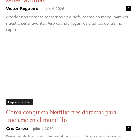
series favoritas
Víctor Regueiro
-
julio 4, 2026
0
A todos nos encanta sentarnos en el sofá, manta en mano, para ver
nuestra serie favorita. Pero cuando llegan los créditos del último
capítulo,...
Imprescindibles
Corea conquista Netflix: tres doramas para
iniciarse en el mundillo
Cris Carou
-
julio 1, 2026
0
Después de la oleada nipona, ahora es la cultura coreana la que