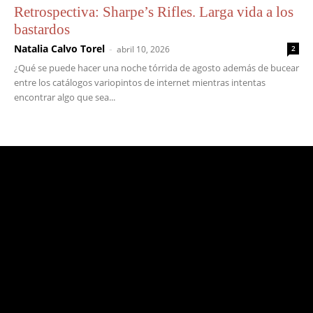
Retrospectiva: Sharpe’s Rifles. Larga vida a los
bastardos
Natalia Calvo Torel
-
abril 10, 2026
2
¿Qué se puede hacer una noche tórrida de agosto además de bucear
entre los catálogos variopintos de internet mientras intentas
encontrar algo que sea...