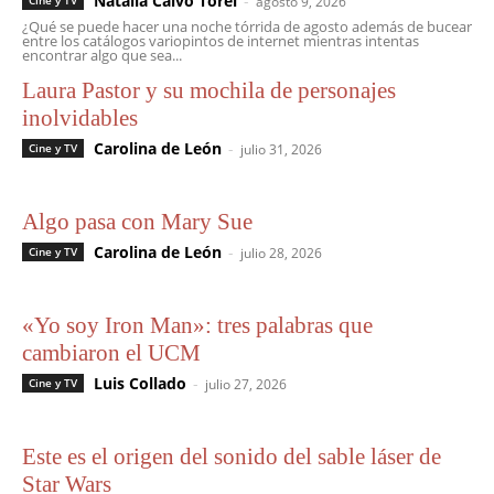
Natalia Calvo Torel
-
Cine y TV
agosto 9, 2026
¿Qué se puede hacer una noche tórrida de agosto además de bucear
entre los catálogos variopintos de internet mientras intentas
encontrar algo que sea...
Laura Pastor y su mochila de personajes
inolvidables
Carolina de León
-
Cine y TV
julio 31, 2026
Algo pasa con Mary Sue
Carolina de León
-
Cine y TV
julio 28, 2026
«Yo soy Iron Man»: tres palabras que
cambiaron el UCM
Luis Collado
-
Cine y TV
julio 27, 2026
Este es el origen del sonido del sable láser de
Star Wars