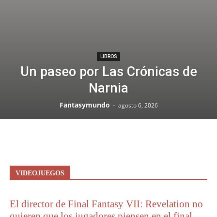
LIBROS
Un paseo por Las Crónicas de
Narnia
Fantasymundo
-
agosto 6, 2026
VIDEOJUEGOS
El director de Final Fantasy VII: Revelation no
quieren que los jugadores piensen en el final