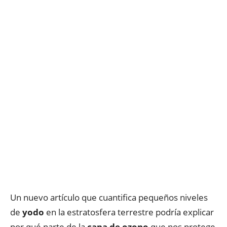
Un nuevo artículo que cuantifica pequeños niveles
de
yodo
en la estratosfera terrestre podría explicar
por qué parte de la
capa de ozono
que nos protege