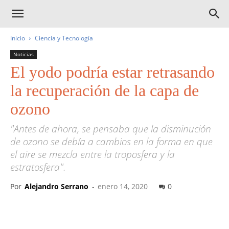
Inicio
Ciencia y Tecnología
Noticias
El yodo podría estar retrasando
la recuperación de la capa de
ozono
"Antes de ahora, se pensaba que la disminución
de ozono se debía a cambios en la forma en que
el aire se mezcla entre la troposfera y la
estratosfera".
Por
Alejandro Serrano
-
enero 14, 2020
0