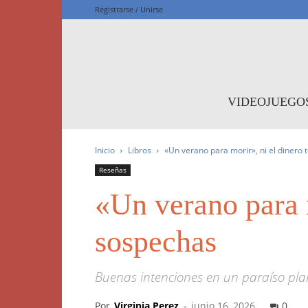
Registrarse / Unirse
F
VIDEOJUEGO
Inicio
Libros
«Un verano para morir», ni el dinero 
Reseñas
«Un verano para m
sospechas
Buenas intenciones en un paraíso pl
Por
Virginia Perez
-
junio 16, 2026
0