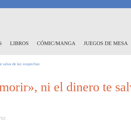
antasymundo
S
LIBROS
CÓMIC/MANGA
JUEGOS DE MESA
te salva de las sospechas
orir», ni el dinero te sal
ano