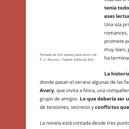
tenía todo
esas lectu
Una isla pr
romances, 
promete po
muy bien, p
Portada de «Un verano para morir» de
ha termin
P. C. Roscoe. | Fuente: Editorial Shh.
La histori
donde pasan el verano algunas de las fa
Avery
, que invita a Nora, una compañer
grupo de amigos.
Lo que debería ser 
de tensiones, secretos y
conflictos que
La novela está contada desde tres punto