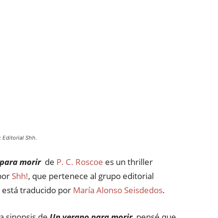
 Editorial Shh.
para morir
de
P. C. Roscoe
es un thriller
por
Shh!
, que pertenece al grupo editorial
 está traducido por
María Alonso Seisdedos
.
la sinopsis de
Un verano para morir
, pensé que