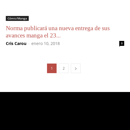
Cómic/Manga
Norma publicará una nueva entrega de sus
avances manga el 23...
Cris Carou
-
enero 10, 2018
0
1
2