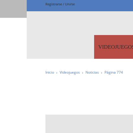
Registrarse / Unirse
Fanta
VIDEOJUEGO
Inicio
Videojuegos
Noticias
Página 774
IMPRESCINDIBLES
N