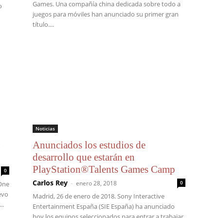
Games. Una compañía china dedicada sobre todo a
o
juegos para móviles han anunciado su primer gran
título....
Noticias
:
Anunciados los estudios de
desarrollo que estarán en
PlayStation®Talents Games Camp
0
Carlos Rey
-
enero 28, 2018
0
 One
evo
Madrid, 26 de enero de 2018. Sony Interactive
..
Entertainment España (SIE España) ha anunciado
hoy los equipos seleccionados para entrar a trabajar