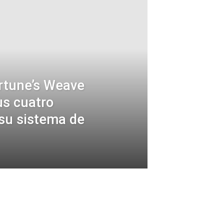
rtune’s Weave
us cuatro
 su sistema de