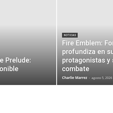
NOTICIAS
Fire Emblem: Fo
profundiza en s
e Prelude:
protagonistas y
onible
combate
Charlie Marrez
-
agosto 5, 2026