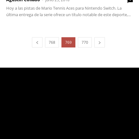
Hoy a las pistas de Mario Tennis Aces para Nintendo Switch. La
última entrega de la serie ofrece un título notable de este deporte,...
768
769
770