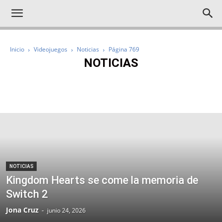
Inicio
Videojuegos
Noticias
Página 769
NOTICIAS
IMPRESCINDIBLES
NOTICIAS
ANÁLISIS
AVANCES
REPORTAJES
NOTICIAS
Kingdom Hearts se come la memoria de
Switch 2
Jona Cruz
-
junio 24, 2026