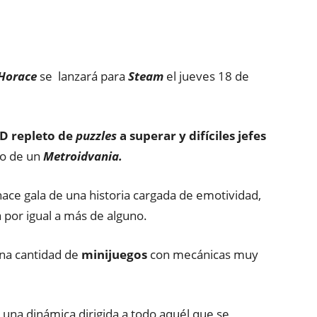
Horace
se lanzará para
Steam
el jueves 18 de
D repleto de
puzzles
a superar y difíciles jefes
io de un
Metroidvania.
ace gala de una historia cargada de emotividad,
 por igual a más de alguno.
na cantidad de
minijuegos
con mecánicas muy
una dinámica dirigida a todo aquél que se