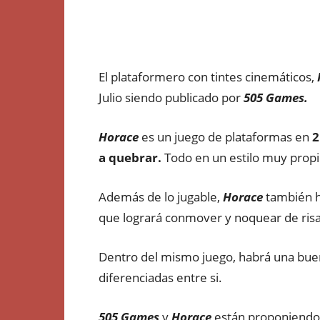
El plataformero con tintes cinemáticos,
Julio siendo publicado por
505 Games.
Horace
es un juego de plataformas en
2
a
quebrar.
Todo en un estilo muy prop
Además de lo jugable,
Horace
también h
que logrará conmover y noquear de risa
Dentro del mismo juego, habrá una bue
diferenciadas entre si.
505 Games
y
Horace
están proponiendo 