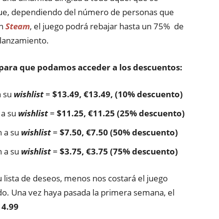
n que, dependiendo del número de personas que
en
Steam
, el juego podrá rebajar hasta un 75% de
 lanzamiento.
s para que podamos acceder a los descuentos:
a su
wishlist
=
$13.49, €13.49, (10% descuento)
 a su
wishlist
=
$11.25, €11.25 (25% descuento)
n a su
wishlist
=
$7.50, €7.50 (50% descuento)
n a su
wishlist
=
$3.75, €3.75 (75% descuento)
u lista de deseos, menos nos costará el juego
o. Una vez haya pasada la primera semana, el
14.99