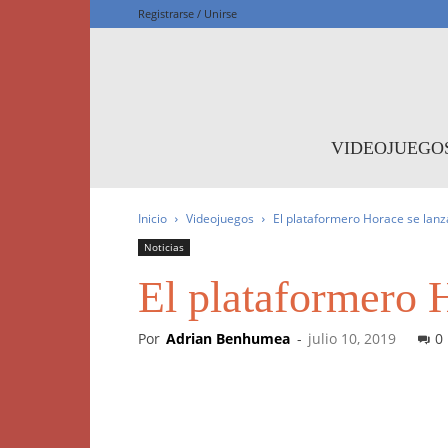
Registrarse / Unirse
F
VIDEOJUEGO
Inicio
Videojuegos
El plataformero Horace se lan
Noticias
El plataformero 
Por
Adrian Benhumea
-
julio 10, 2019
0