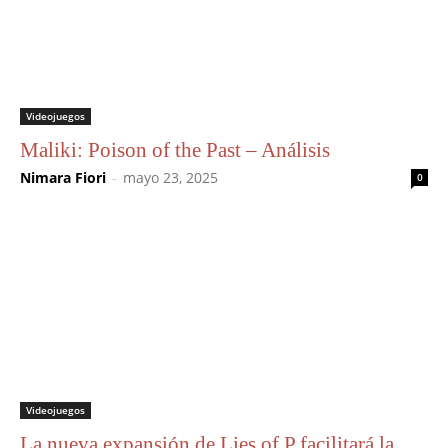
Videojuegos
Maliki: Poison of the Past – Análisis
Nimara Fiori
-
mayo 23, 2025
0
Videojuegos
La nueva expansión de Lies of P facilitará la