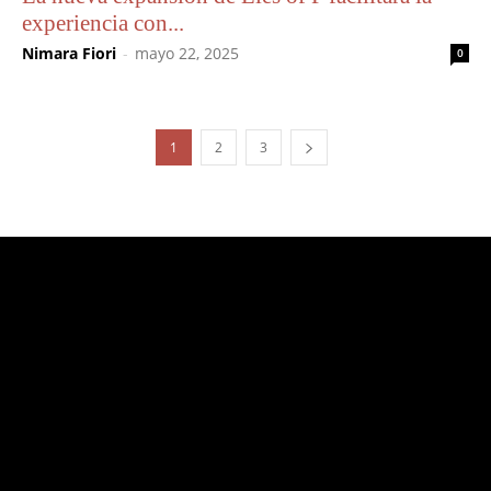
experiencia con...
Nimara Fiori
-
mayo 22, 2025
0
1
2
3