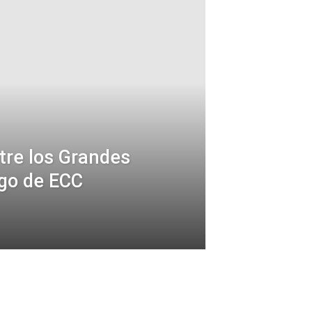
re los Grandes
igo de ECC