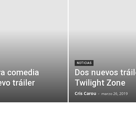
NOTICIAS
va comedia
Dos nuevos tráil
vo tráiler
Twilight Zone
Cris Carou
-
marzo 26, 2019