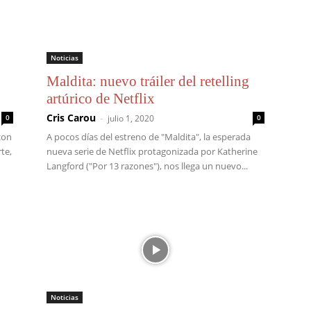
Noticias
Maldita: nuevo tráiler del retelling
artúrico de Netflix
Cris Carou
-
0
julio 1, 2020
0
con
A pocos días del estreno de "Maldita", la esperada
te,
nueva serie de Netflix protagonizada por Katherine
Langford ("Por 13 razones"), nos llega un nuevo...
Noticias