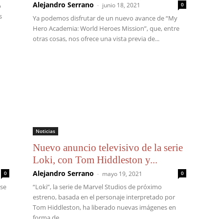
Alejandro Serrano
-
junio 18, 2021
0
o
s
Ya podemos disfrutar de un nuevo avance de “My
Hero Academia: World Heroes Mission”, que, entre
otras cosas, nos ofrece una vista previa de...
Noticias
Nuevo anuncio televisivo de la serie
Loki, con Tom Hiddleston y...
Alejandro Serrano
-
0
mayo 19, 2021
0
 se
“Loki”, la serie de Marvel Studios de próximo
estreno, basada en el personaje interpretado por
Tom Hiddleston, ha liberado nuevas imágenes en
forma de...