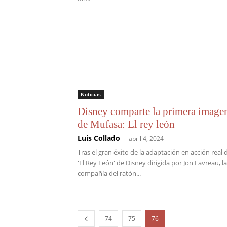
Noticias
Disney comparte la primera image
de Mufasa: El rey león
Luis Collado
-
abril 4, 2024
Tras el gran éxito de la adaptación en acción real 
'El Rey León' de Disney dirigida por Jon Favreau, la
compañía del ratón...
74
75
76