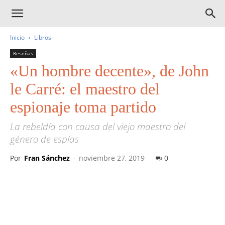
Inicio
Libros
Reseñas
«Un hombre decente», de John
le Carré: el maestro del
espionaje toma partido
La rebeldía con causa del viejo maestro del
género de espías
Por
Fran Sánchez
-
noviembre 27, 2019
0