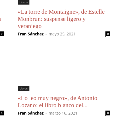
Libros
«La torre de Montaigne», de Estelle
s
Monbrun: suspense ligero y
veraniego
Fran Sánchez
-
mayo 25, 2021
0
0
Libros
«Lo leo muy negro», de Antonio
Lozano: el libro blanco del...
Fran Sánchez
-
marzo 16, 2021
4
0