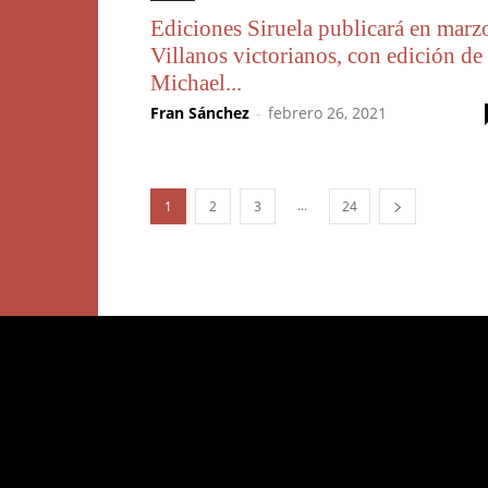
Ediciones Siruela publicará en marz
Villanos victorianos, con edición de
Michael...
Fran Sánchez
-
febrero 26, 2021
...
1
2
3
24