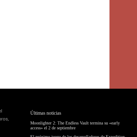
el
Últimas noticias
bros,
Moonlighter 2: The Endless Vault termina su «early
access» el 2 de septiembre
El próximo juego de los desarrolladores de Expedition