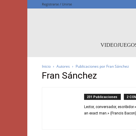
Registrarse / Unirse
F
VIDEOJUEGO
Inicio
Autores
Publicaciones por Fran Sánchez
Fran Sánchez
231 Publicaciones
2 CO
Lector, conversador, escribidor
an exact man.» (Francis Bacon