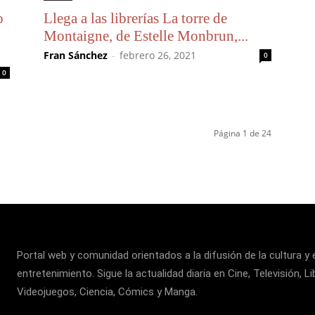
o
Llega a las librerías La torre de
Montaigne, de Estelle Monbrun,...
Fran Sánchez
-
febrero 26, 2021
0
0
Página 1 de 24
Portal web y comunidad orientados a la difusión de la cultura y 
entretenimiento. Sigue la actualidad diaria en Cine, Televisión, Li
Videojuegos, Ciencia, Cómics y Manga.