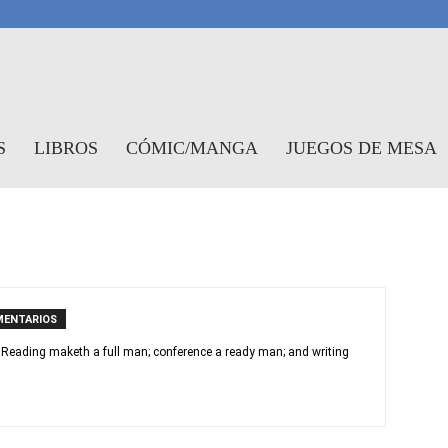
antasymundo
S
LIBROS
CÓMIC/MANGA
JUEGOS DE MESA
MENTARIOS
.«Reading maketh a full man; conference a ready man; and writing
)