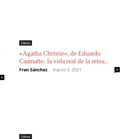
Libros
n
«Agatha Christie», de Eduardo
Caamaño: la vida real de la reina...
Fran Sánchez
-
marzo 3, 2021
0
0
Libros