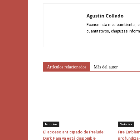
Agustin Collado
Economista medioambiental, es
cuantitativos, chapuzas informá
Artículos relacionados
Más del autor
Noticias
Noticias
El acceso anticipado de Prelude:
Fire Emblem
Dark Pain ya está disponible
profundiza 