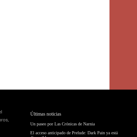
el
Últimas noticias
bros,
Un paseo por Las Crónicas de Narnia
El acceso anticipado de Prelude: Dark Pain ya está