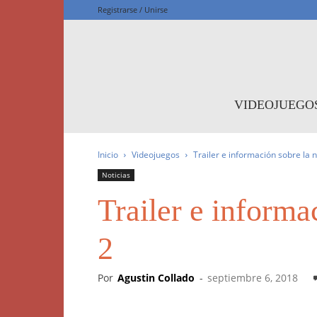
Registrarse / Unirse
F
VIDEOJUEGO
Inicio
Videojuegos
Trailer e información sobre la 
Noticias
Trailer e informa
2
Por
Agustin Collado
-
septiembre 6, 2018