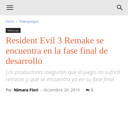
Inicio
Videojuegos
Noticias
Resident Evil 3 Remake se
encuentra en la fase final de
desarrollo
Los productores aseguran que el juego no sufrirá
retrasos y que se encuentra ya en su fase final
Por
Nimara Fiori
-
diciembre 20, 2019
0