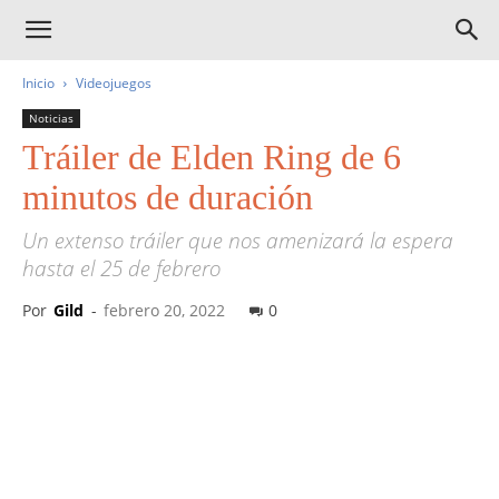
Inicio
Videojuegos
Noticias
Tráiler de Elden Ring de 6
minutos de duración
Un extenso tráiler que nos amenizará la espera
hasta el 25 de febrero
Por
Gild
-
febrero 20, 2022
0