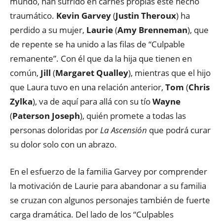
mundo, han sufrido en carnes propias este hecho
traumático.
Kevin Garvey
(
Justin Theroux
) ha
perdido a su mujer,
Laurie
(
Amy Brenneman
), que
de repente se ha unido a las filas de “Culpable
remanente”. Con él que da la hija que tienen en
común,
Jill
(
Margaret Qualley
), mientras que el hijo
que Laura tuvo en una relación anterior,
Tom
(
Chris
Zylka
), va de aquí para allá con su tío
Wayne
(
Paterson Joseph
), quién promete a todas las
personas doloridas por
La Ascensión
que podrá curar
su dolor solo con un abrazo.
En el esfuerzo de la familia Garvey por comprender
la motivación de Laurie para abandonar a su familia
se cruzan con algunos personajes también de fuerte
carga dramática. Del lado de los “Culpables