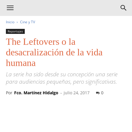
Inicio
Cine y TV
Reportajes
The Leftovers o la
desacralización de la vida
humana
La serie ha sido desde su concepción una serie
para audiencias pequeñas, pero significativas.
Por
Fco. Martínez Hidalgo
-
julio 24, 2017
0