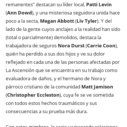
remanentes” destacan su líder local,
Patti Levin
(
Ann Dowd
), y una misteriosa seguidora unida hace
poco a la secta,
Megan Abbott
(
Liv Tyler
). Y del
lado de la gente cuyos anclajes a la realidad han sido
(total o parcialmente) demolidos, destaca la
trabajadora de seguros
Nora Durst
(
Carrie Coon
),
quién ha perdido a sus dos hijos y ve su dolor
reflejado en cada una de las personas afectadas por
La Ascensión que se encuentra en su trabajo como
evaluadora de daños, y el hermano de Nora y
párroco cristiano de la comunidad
Matt Jamison
(
Christopher Eccleston
), cuya fe se ve sometida
con todos estos hechos traumáticos y sus
consecuencias a su prueba más dura.
Con estos mimbres, la serie va trazando relaciones