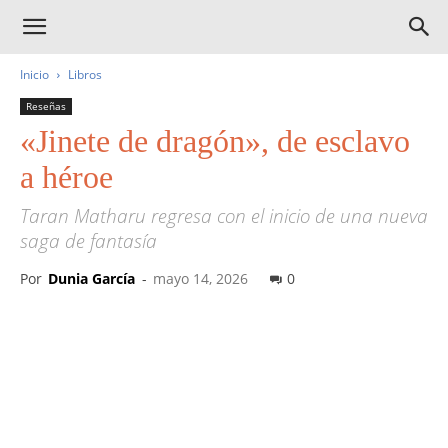
Inicio
Libros
Reseñas
«Jinete de dragón», de esclavo
a héroe
Taran Matharu regresa con el inicio de una nueva
saga de fantasía
Por
Dunia García
-
mayo 14, 2026
0