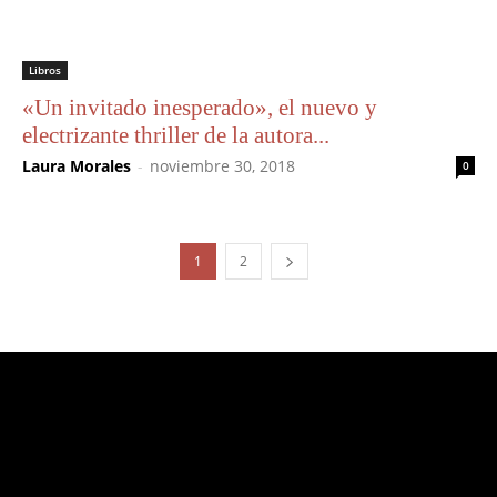
Libros
«Un invitado inesperado», el nuevo y
electrizante thriller de la autora...
Laura Morales
-
noviembre 30, 2018
0
1
2