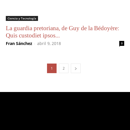
Ciencia y Tecnología
La guardia pretoriana, de Guy de la Bédoyère:
Quis custodiet ipsos...
Fran Sánchez
-
abril 9, 2018
0
1
2