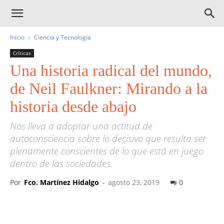
Inicio
Ciencia y Tecnología
Críticas
Una historia radical del mundo,
de Neil Faulkner: Mirando a la
historia desde abajo
Nos lleva a adoptar una actitud de
autoconsciencia sobre lo decisivo que resulta ser
plenamente conscientes de lo que está en juego
dentro de las sociedades.
Por
Fco. Martínez Hidalgo
-
agosto 23, 2019
0