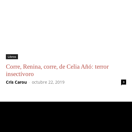
Libros
Corre, Renina, corre, de Celia Añó: terror
insectívoro
Cris Carou
-
octubre 22, 2019
0