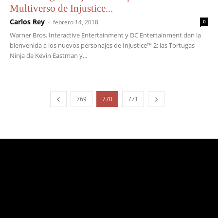
Multiverso de Injustice...
Carlos Rey
-
febrero 14, 2018
0
Warner Bros. Interactive Entertainment y DC Entertainment dan la
bienvenida a los nuevos personajes de Injustice™ 2: las Tortugas
Ninja de Kevin Eastman y...
769
770
771