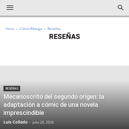
Inicio
Cómic/Manga
Reseñas
RESEÑAS
IMPRESCINDIBLES
NOTICIAS
RESEÑAS
REPORTAJES
RESEÑAS
Mecanoscrito del segundo origen: la
adaptación a cómic de una novela
imprescindible
Luis Collado
-
julio 28, 2026