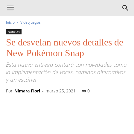
Inicio
Videojuegos
Noticias
Se desvelan nuevos detalles de
New Pokémon Snap
Esta nueva entrega contará con novedades como
la implementación de voces, caminos alternativos
y un escáner
Por
Nimara Fiori
-
marzo 25, 2021
0