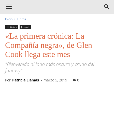
Inicio
Libros
Noticias
Juvenil
«La primera crónica: La
Compañía negra», de Glen
Cook llega este mes
"Bienvenido al lado más oscuro y crudo del
fantasy"
Por
Patricia Llamas
-
marzo 5, 2019
0