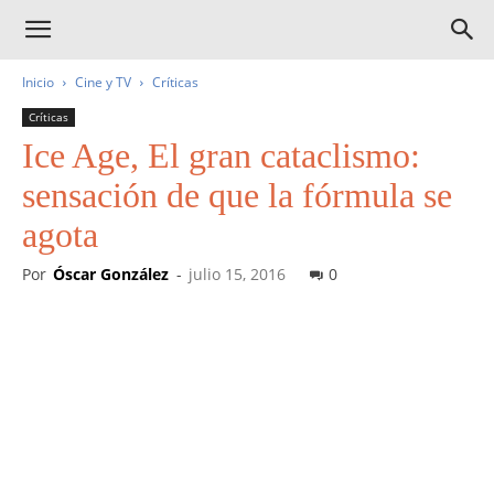
Inicio
Cine y TV
Críticas
Críticas
Ice Age, El gran cataclismo:
sensación de que la fórmula se
agota
Por
Óscar González
-
julio 15, 2016
0