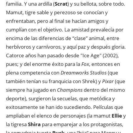
familia. Y una ardilla (
Scrat
) y su bellota, sobre todo.
Mamut, tigre sable y perezoso se conocían y
enfrentaban, pero al final se hacían amigos y
cumplían con el objetivo. La amistad prevalecía por
encima de las diferencias de “clase” animal, entre
herbívoros y carnívoros, y aquí paz y después gloria.
Catorce años han pasado desde "Ice Age" (2002),
pues; y del enorme éxito para la
Fox
, entonces en
plena competencia con
Dreamworks Studios
(que
también tenían su franquicia con Shrek) y
Pixar
(que
siempre ha jugado en
Champions
dentro del mismo
deporte), surgieron la secuelas, que metódica y
exitosamente se han ido sucediendo. Películas que
ampliaban el elenco de personajes (la mamut
Ellie
y
la tigresa
Shira
para emparejar a los protagonistas,
la comadreja tuerta
Buck
, una “hija” para Manny y