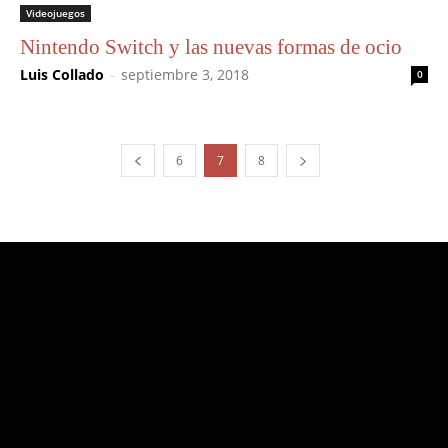
Videojuegos
Nintendo Switch y las nuevas formas de ocio
Luis Collado
-
septiembre 3, 2018
0
6
7
8