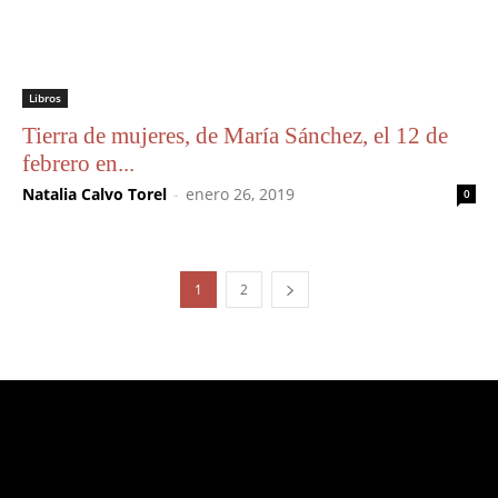
Libros
Tierra de mujeres, de María Sánchez, el 12 de
febrero en...
Natalia Calvo Torel
-
enero 26, 2019
0
1
2