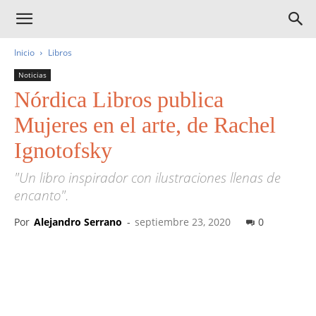
Inicio
Libros
Noticias
Nórdica Libros publica
Mujeres en el arte, de Rachel
Ignotofsky
"Un libro inspirador con ilustraciones llenas de
encanto".
Por
Alejandro Serrano
-
septiembre 23, 2020
0