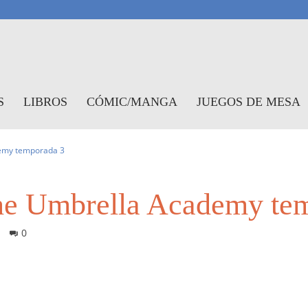
antasymundo
S
LIBROS
CÓMIC/MANGA
JUEGOS DE MESA
demy temporada 3
The Umbrella Academy te
0