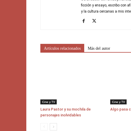
ficción y ensayo, escribo con a
y la cultura cercanas a mis inte
Artículos relacionados
Más del autor
Cine y TV
Cine y TV
Laura Pastor y su mochila de
Algo pasa 
personajes inolvidables