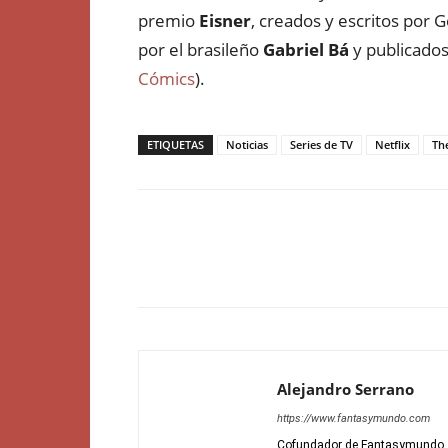
premio
Eisner
, creados y escritos por
por el brasileño
Gabriel Bá
y publicado
Cómics
).
ETIQUETAS
Noticias
Series de TV
Netflix
Th
Alejandro Serrano
https://www.fantasymundo.com
Cofundador de Fantasymundo, di