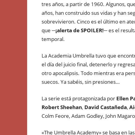
tres años, a partir de 1960. Algunos, q
años, han construido sus vidas y han se
sobrevivieron. Cinco es el último en ate
que ─
¡alerta de SPOILER!
─ es el resul
temporal.
La Academia Umbrella tuvo que encontr
el día del juicio final, detenerlo y regre
otro apocalipsis. Todo mientras era per
suecos. Ya sabéis, sin presiones…
La serie está protagonizada por
Ellen P
Robert Sheehan
,
David Castañeda
,
Ai
Colm Feore, Adam Godley, John Magaro
«The Umbrella Academy» se basa en las 