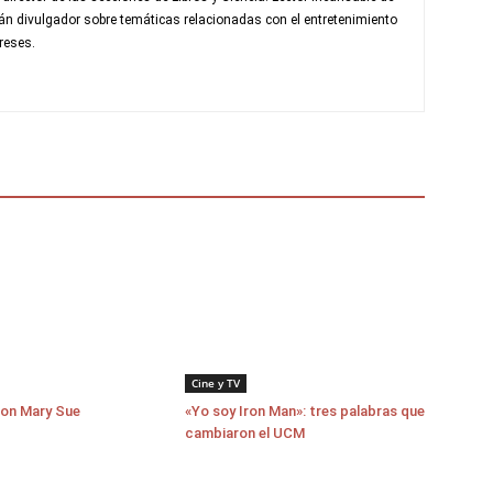
fán divulgador sobre temáticas relacionadas con el entretenimiento
reses.
Cine y TV
con Mary Sue
«Yo soy Iron Man»: tres palabras que
cambiaron el UCM