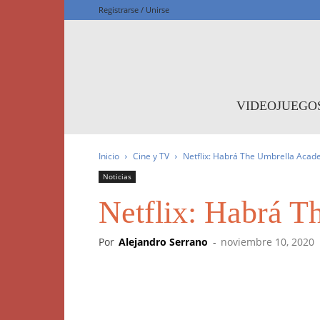
Registrarse / Unirse
F
VIDEOJUEGO
Inicio
Cine y TV
Netflix: Habrá The Umbrella Aca
Noticias
Netflix: Habrá 
Por
Alejandro Serrano
-
noviembre 10, 2020