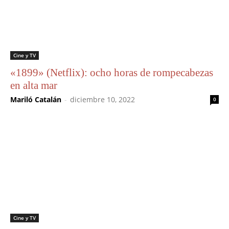
Cine y TV
«1899» (Netflix): ocho horas de rompecabezas
en alta mar
Mariló Catalán
-
diciembre 10, 2022
0
Cine y TV