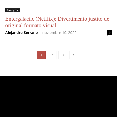
Cine y TV
Entergalactic (Netflix): Divertimento justito de
original formato visual
Alejandro Serrano
-
noviembre 10, 2022
0
1
2
3