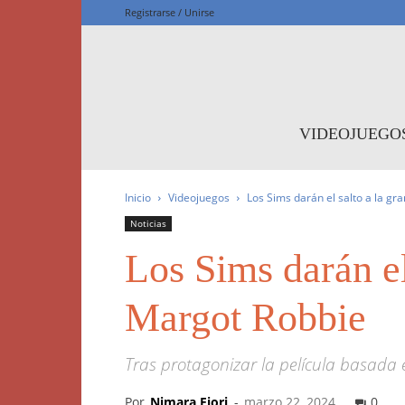
Registrarse / Unirse
F
VIDEOJUEGO
Inicio
Videojuegos
Los Sims darán el salto a la gra
Noticias
Los Sims darán el
Margot Robbie
Tras protagonizar la película basada 
Por
Nimara Fiori
-
marzo 22, 2024
0