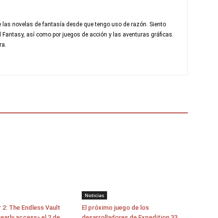
 las novelas de fantasía desde que tengo uso de razón. Siento
al Fantasy, así como por juegos de acción y las aventuras gráficas.
ra.
Noticias
 2: The Endless Vault
El próximo juego de los
early access» el 2 de
desarrolladores de Expedition 33