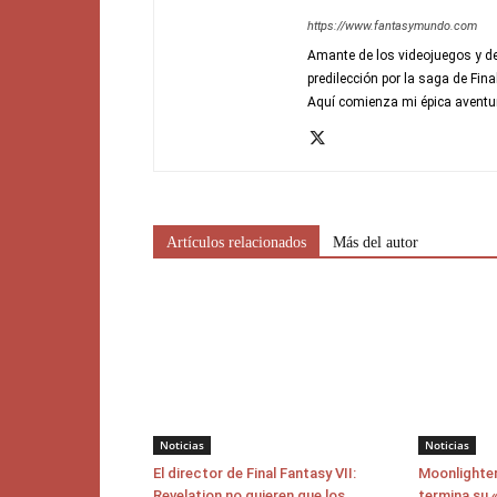
https://www.fantasymundo.com
Amante de los videojuegos y de
predilección por la saga de Fin
Aquí comienza mi épica aventu
Artículos relacionados
Más del autor
Noticias
Noticias
El director de Final Fantasy VII:
Moonlighter
Revelation no quieren que los
termina su «