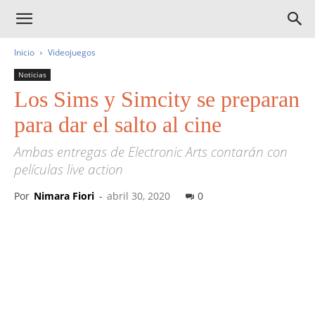
Inicio
Videojuegos
Noticias
Los Sims y Simcity se preparan
para dar el salto al cine
Ambas entregas de Electronic Arts contarán con
películas live action
Por
Nimara Fiori
-
abril 30, 2020
0