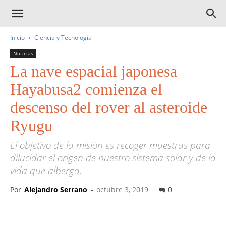
Inicio
Ciencia y Tecnología
Noticias
La nave espacial japonesa
Hayabusa2 comienza el
descenso del rover al asteroide
Ryugu
El objetivo de la misión es recoger muestras para
dilucidar el origen de nuestro sistema solar y de la
vida que alberga.
Por
Alejandro Serrano
-
octubre 3, 2019
0