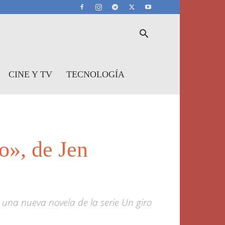
CINE Y TV
TECNOLOGÍA
o», de Jen
 una nueva novela de la serie Un giro