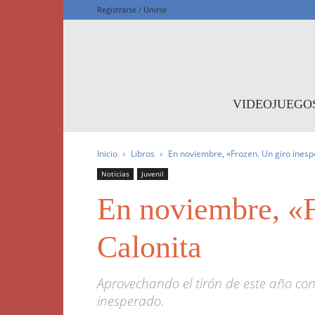
Registrarse / Unirse
F
VIDEOJUEGO
Inicio
Libros
En noviembre, «Frozen. Un giro inesp
Noticias
Juvenil
En noviembre, «F
Calonita
Aprovechando el tirón de este año con
inesperado.