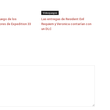
Videojuegos
juego de los
Las entregas de Resident Evil
ores de Expedition 33
Requiem y Veronica contarían con
un DLC