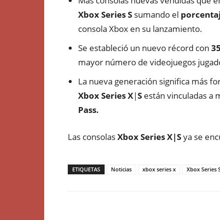
Más consolas nuevas vendidas que en
Xbox Series
S
sumando el
porcenta
consola Xbox en su lanzamiento.
Se estableció un nuevo récord con
35
mayor número de videojuegos jugado
La nueva generación significa más fo
Xbox Series
X
|
S
están vinculadas a 
Pass.
Las consolas
Xbox Series X|S
ya se encu
ETIQUETAS
Noticias
xbox series x
Xbox Series 