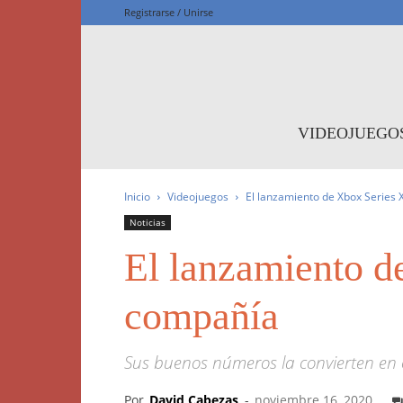
Registrarse / Unirse
F
VIDEOJUEGO
Inicio
Videojuegos
El lanzamiento de Xbox Series X
Noticias
El lanzamiento de
compañía
Sus buenos números la convierten en e
Por
David Cabezas
-
noviembre 16, 2020