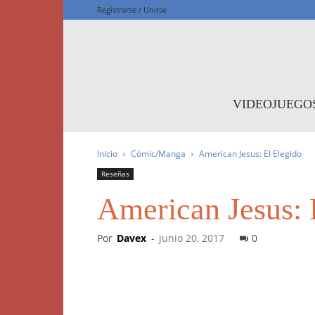
Registrarse / Unirse
F
VIDEOJUEGO
Inicio
Cómic/Manga
American Jesus: El Elegido
Reseñas
American Jesus: 
Por
Davex
-
junio 20, 2017
0