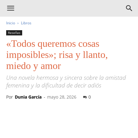
Inicio
Libros
Reseñas
«Todos queremos cosas
imposibles»; risa y llanto,
miedo y amor
Una novela hermosa y sincera sobre la amistad
femenina y la dificultad de decir adiós
Por
Dunia García
-
mayo 28, 2026
0