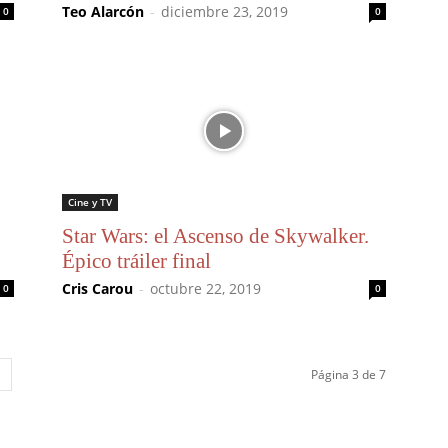
Teo Alarcón
-
diciembre 23, 2019
0
0
Cine y TV
Star Wars: el Ascenso de Skywalker.
Épico tráiler final
Cris Carou
-
octubre 22, 2019
0
0
Página 3 de 7