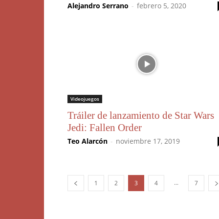
Alejandro Serrano
-
febrero 5, 2020
Videojuegos
Tráiler de lanzamiento de Star Wars
Jedi: Fallen Order
Teo Alarcón
-
noviembre 17, 2019
...
1
2
3
4
7