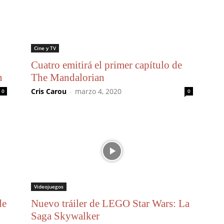
Cine y TV
Cuatro emitirá el primer capítulo de
n
The Mandalorian
Cris Carou
-
marzo 4, 2020
0
0
Videojuegos
de
Nuevo tráiler de LEGO Star Wars: La
Saga Skywalker