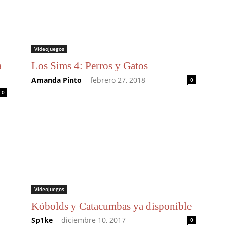
Videojuegos
a
Los Sims 4: Perros y Gatos
Amanda Pinto
-
febrero 27, 2018
0
0
Videojuegos
Kóbolds y Catacumbas ya disponible
Sp1ke
-
diciembre 10, 2017
0