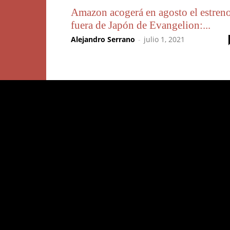
Amazon acogerá en agosto el estren
fuera de Japón de Evangelion:...
Alejandro Serrano
-
julio 1, 2021