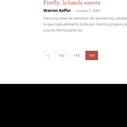
Firefly, la banda sonora
Warren Keffer
-
octubre 5, 2005
Para una serie de televisión de asombrosa calidad
la que cada elemento brilla por méritos propios p
a la vez forma parte de...
142
143
144