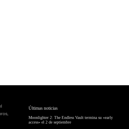
el
Últimas noticias
bros,
Moonlighter 2: The Endless Vault termina su «early
access» el 2 de septiembre