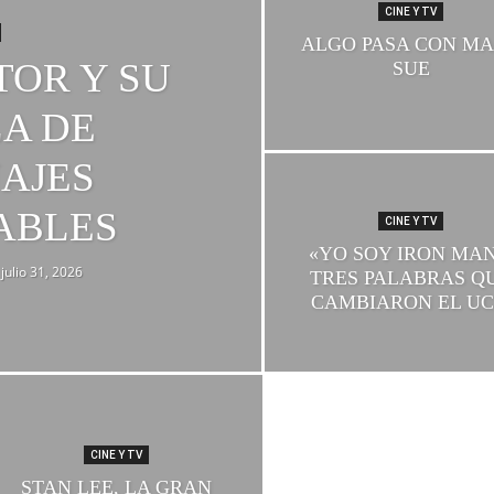
CINE Y TV
ALGO PASA CON M
TOR Y SU
SUE
A DE
AJES
ABLES
CINE Y TV
«YO SOY IRON MAN
julio 31, 2026
TRES PALABRAS Q
CAMBIARON EL U
CINE Y TV
STAN LEE, LA GRAN