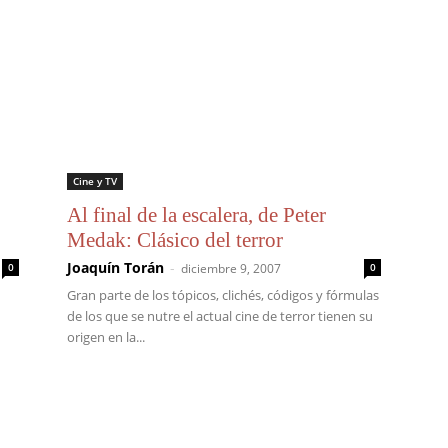
Cine y TV
Al final de la escalera, de Peter
Medak: Clásico del terror
Joaquín Torán
-
0
diciembre 9, 2007
0
Gran parte de los tópicos, clichés, códigos y fórmulas
de los que se nutre el actual cine de terror tienen su
origen en la...