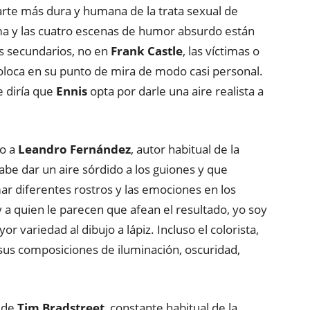
arte más dura y humana de la trata sexual de
ma y las cuatro escenas de humor absurdo están
s secundarios, no en
Frank Castle
, las víctimas o
loca en su punto de mira de modo casi personal.
e diría que
Ennis
opta por darle una aire realista a
vo a
Leandro Fernández
, autor habitual de la
abe dar un aire sórdido a los guiones y que
mar diferentes rostros y las emociones en los
 a quien le parecen que afean el resultado, yo soy
 variedad al dibujo a lápiz. Incluso el colorista,
 sus composiciones de iluminación, oscuridad,
 de
Tim Bradstreet
, constante habitual de la