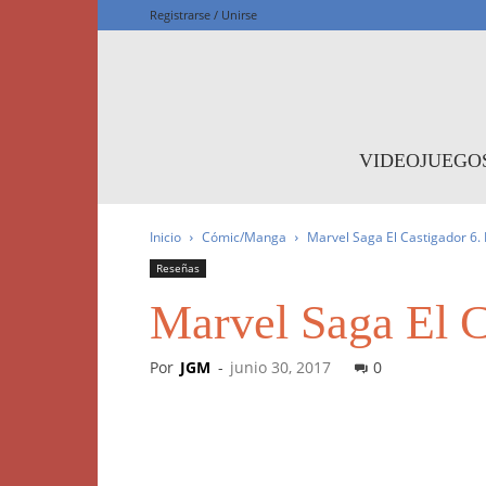
Registrarse / Unirse
F
VIDEOJUEGO
Inicio
Cómic/Manga
Marvel Saga El Castigador 6. 
Reseñas
Marvel Saga El Ca
Por
JGM
-
junio 30, 2017
0