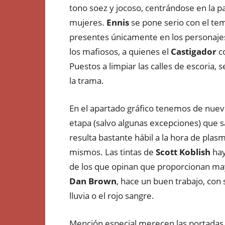
tono soez y jocoso, centrándose en la p
mujeres.
Ennis
se pone serio con el te
presentes únicamente en los personaje
los mafiosos, a quienes el
Castigador
co
Puestos a limpiar las calles de escoria, s
la trama.
En el apartado gráfico tenemos de nue
etapa (salvo algunas excepciones) que s
resulta bastante hábil a la hora de plas
mismos. Las tintas de
Scott Koblish
hay
de los que opinan que proporcionan mayor
Dan Brown
, hace un buen trabajo, con
lluvia o el rojo sangre.
Mención especial merecen las portadas