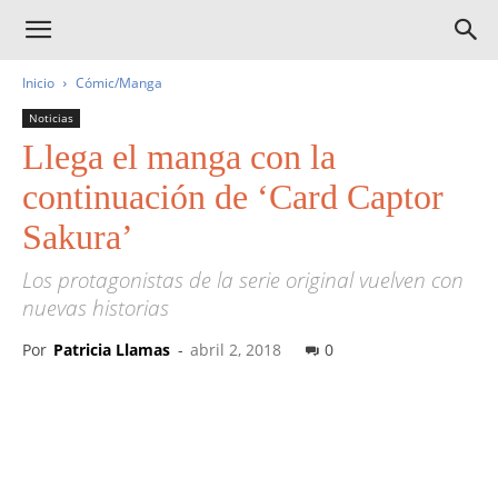
Inicio
Cómic/Manga
Noticias
Llega el manga con la
continuación de ‘Card Captor
Sakura’
Los protagonistas de la serie original vuelven con
nuevas historias
Por
Patricia Llamas
-
abril 2, 2018
0