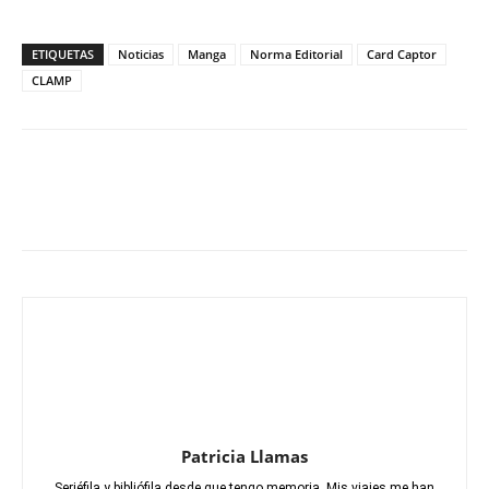
ETIQUETAS
Noticias
Manga
Norma Editorial
Card Captor
CLAMP
Patricia Llamas
Seriéfila y bibliófila desde que tengo memoria. Mis viajes me han