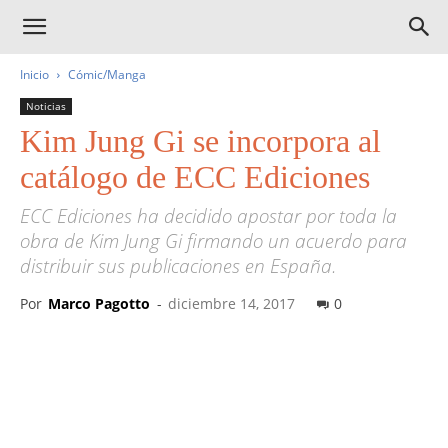
Inicio
Cómic/Manga
Noticias
Kim Jung Gi se incorpora al
catálogo de ECC Ediciones
ECC Ediciones ha decidido apostar por toda la
obra de Kim Jung Gi firmando un acuerdo para
distribuir sus publicaciones en España.
Por
Marco Pagotto
-
diciembre 14, 2017
0