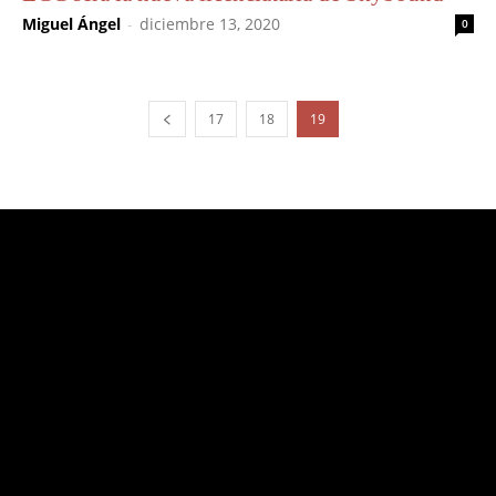
Miguel Ángel
-
diciembre 13, 2020
0
17
18
19