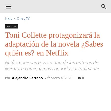
Inicio
Cine y TV
Noticias
Toni Collette protagonizará la
adaptación de la novela ¿Sabes
quién es? en Netflix
Netflix pone sus ojos en una de las autoras de
literatura criminal más conocidas actualmente.
Por
Alejandro Serrano
-
febrero 4, 2020
0