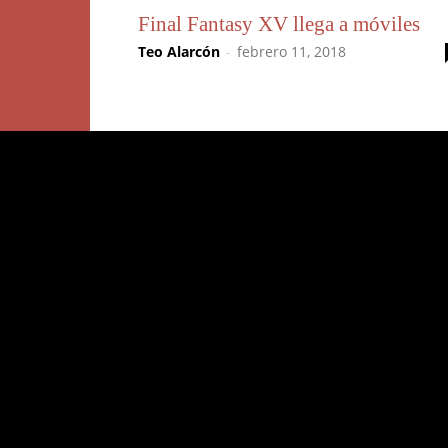
Final Fantasy XV llega a móviles
Teo Alarcón
-
febrero 11, 2018